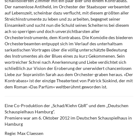
schallisolierten Zimmer mit ein paar Bier und einem Kontrabass.
Der namenlose Antiheld, im Orchester der Staatsoper verbeamtet
auf Lebenszeit, scheinbar dazu verflucht, mit diesem größten aller
Streichinstrumente zu leben und zu arbeiten, begegnet seiner
Einsamkeit und sucht nun die Schuld seines Scheiterns bei diesem
ach so sperrigen und doch unverzichtbarsten aller
Orchesterinstrumente, dem Kontrabass. Die Komödie des biederen
Orchesterbeamten entpuppt sich im Verlauf des unterhaltsam
sarkastischen Vortrages über die völlig unterschätzte Bedeutung
des Instrumentes als der Blues eines zu kurz Gekommenen. Sein
wortreicher Schrei nach Anerkennung und Liebe verdichtet sich
schließlich zur Vision der Eroberung der unerwidert chancenlosen
Liebe zur Sopranistin Sarah aus dem Orchester-graben heraus. »Der
Kontrabass« ist der einzige Theatertext von Patrick Süskind, der mit
dem Roman »Das Parfüm« weltberühmt geworden ist.
Eine Co-Produktion der „Schad/Kiehn GbR“ und dem „Deutschen
Schauspielhaus Hamburg“.
Premiere war am 6. Oktober 2012 im Deutschen Schauspielhaus in
Hamburg
Regie: Max Claessen