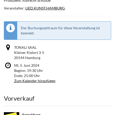
Produzent: Albrecht Schultze
Veranstalter:
LIED.KUNST.HAMBURG
.
Der Buchungszeitraum für diese Veranstaltung ist
beendet.
TONALi SAAL
Kleiner Kielort 3-5
20144 Hamburg
Mi, 5. Juni 2024
Beginn:
19:30
Uhr
Ende:
21:00
Uhr
Zum Kalender hinzufügen
Produkte
Vorverkauf
Anmeldung