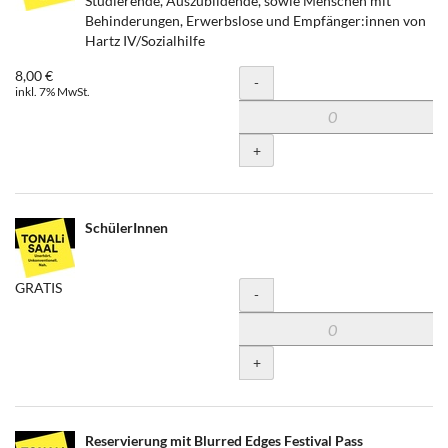
Studierende, Auszubildende, sowie Menschen mit
Behinderungen, Erwerbslose und Empfänger:innen von
Hartz IV/Sozialhilfe
8,00 €
Menge
-
inkl. 7% MwSt.
+
SchülerInnen
GRATIS
Menge
-
+
Reservierung mit Blurred Edges Festival Pass