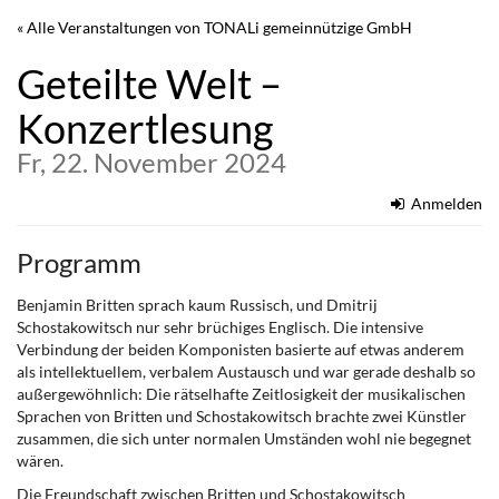
Zum
« Alle Veranstaltungen von TONALi gemeinnützige GmbH
Haupt-
Inhalt
Geteilte Welt –
springen
Konzertlesung
Fr, 22. November 2024
Anmelden
Programm
Benjamin Britten sprach kaum Russisch, und Dmitrij
Schostakowitsch nur sehr brüchiges Englisch. Die intensive
Verbindung der beiden Komponisten basierte auf etwas anderem
als intellektuellem, verbalem Austausch und war gerade deshalb so
außergewöhnlich: Die rätselhafte Zeitlosigkeit der musikalischen
Sprachen von Britten und Schostakowitsch brachte zwei Künstler
zusammen, die sich unter normalen Umständen wohl nie begegnet
wären.
Die Freundschaft zwischen Britten und Schostakowitsch