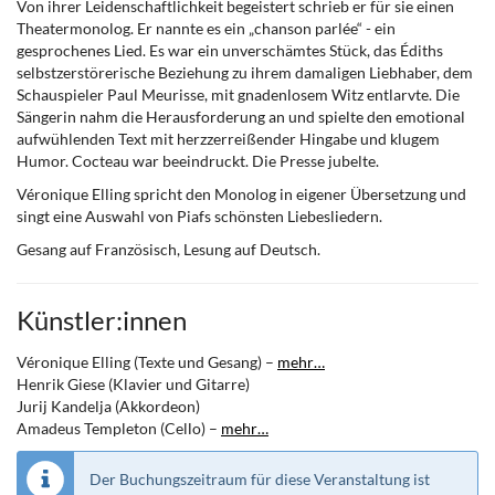
Von ihrer Leidenschaftlichkeit begeistert schrieb er für sie einen
Theatermonolog. Er nannte es ein „chanson parlée“ - ein
gesprochenes Lied. Es war ein unverschämtes Stück, das Édiths
selbstzerstörerische Beziehung zu ihrem damaligen Liebhaber, dem
Schauspieler Paul Meurisse, mit gnadenlosem Witz entlarvte. Die
Sängerin nahm die Herausforderung an und spielte den emotional
aufwühlenden Text mit herzzerreißender Hingabe und klugem
Humor. Cocteau war beeindruckt. Die Presse jubelte.
Véronique Elling spricht den Monolog in eigener Übersetzung und
singt eine Auswahl von Piafs schönsten Liebesliedern.
Gesang auf Französisch, Lesung auf Deutsch.
Künstler:innen
Véronique Elling (Texte und Gesang) –
mehr…
Henrik Giese (Klavier und Gitarre)
Jurij Kandelja (Akkordeon)
Amadeus Templeton (Cello) –
mehr…
Der Buchungszeitraum für diese Veranstaltung ist