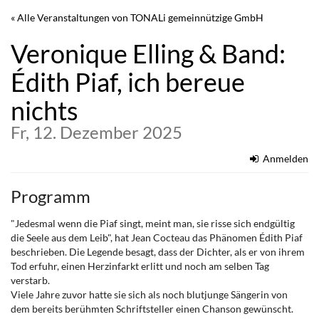
Zum
« Alle Veranstaltungen von TONALi gemeinnützige GmbH
Haupt-
Inhalt
Veronique Elling & Band:
springen
Édith Piaf, ich bereue
nichts
Fr, 12. Dezember 2025
Anmelden
Programm
"Jedesmal wenn die Piaf singt, meint man, sie risse sich endgültig
die Seele aus dem Leib", hat Jean Cocteau das Phänomen Édith Piaf
beschrieben. Die Legende besagt, dass der Dichter, als er von ihrem
Tod erfuhr, einen Herzinfarkt erlitt und noch am selben Tag
verstarb.
Viele Jahre zuvor hatte sie sich als noch blutjunge Sängerin von
dem bereits berühmten Schriftsteller einen Chanson gewünscht.