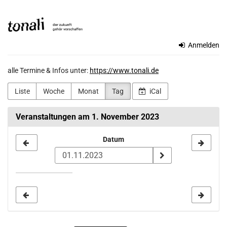
Zum
TONALi
Haupt-
Inhalt
gemeinnützige
springen
Anmelden
GmbH
alle Termine & Infos unter:
https://www.tonali.de
Liste
Woche
Monat
Tag
iCal
Veranstaltungen am 1. November 2023
Datum
Datum
zur
Anzeige
auswählen