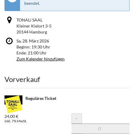
beendet.
TONALi SAAL
Kleiner Kielort 3-5
20144 Hamburg
Sa, 28. März 2026
Beginn:
19:30
Uhr
Ende:
21:00
Uhr
Zum Kalender hinzufügen
Produkte
Vorverkauf
Reguläres Ticket
24,00 €
Menge
-
inkl. 7% MwSt.