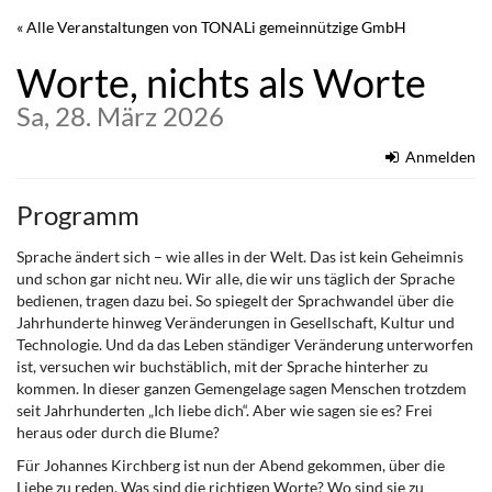
Zum
« Alle Veranstaltungen von TONALi gemeinnützige GmbH
Haupt-
Inhalt
Worte, nichts als Worte
springen
Sa, 28. März 2026
Anmelden
Programm
Sprache ändert sich – wie alles in der Welt. Das ist kein Geheimnis
und schon gar nicht neu. Wir alle, die wir uns täglich der Sprache
bedienen, tragen dazu bei. So spiegelt der Sprachwandel über die
Jahrhunderte hinweg Veränderungen in Gesellschaft, Kultur und
Technologie. Und da das Leben ständiger Veränderung unterworfen
ist, versuchen wir buchstäblich, mit der Sprache hinterher zu
kommen. In dieser ganzen Gemengelage sagen Menschen trotzdem
seit Jahrhunderten „Ich liebe dich“. Aber wie sagen sie es? Frei
heraus oder durch die Blume?
Für Johannes Kirchberg ist nun der Abend gekommen, über die
Liebe zu reden. Was sind die richtigen Worte? Wo sind sie zu