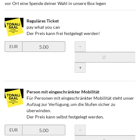
vor Ort eine Spende deiner Wahl in unsere Box legen
Reguläres Ticket
pay what you can
Der Preis kann frei festgelegt werden!
Preis
Menge
-
EUR
in
EUR
für
+
Reguläres
Ticket
setzen
Person mit eingeschränkter Mobilität
Für Personen mit eingeschränkter Mobilität steht unser
Aufzug zur Verfügung, um die Stufen sicher zu
überwinden.
Der Preis kann selbst festgelegt werden.
Preis
Menge
-
EUR
in
EUR