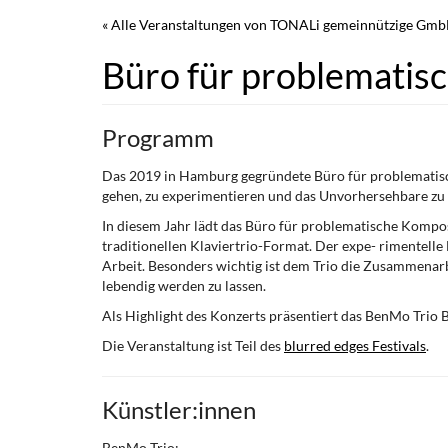
Zum
« Alle Veranstaltungen von TONALi gemeinnützige Gm
Haupt-
Inhalt
Büro für problematis
springen
Programm
Das 2019 in Hamburg gegründete Büro für problematisch
gehen, zu experimentieren und das Unvorhersehbare zu e
In diesem Jahr lädt das Büro für problematische Komposi
traditionellen Klaviertrio-Format. Der expe- rimentelle
Arbeit. Besonders wichtig ist dem Trio die Zusammenar
lebendig werden zu lassen.
Als Highlight des Konzerts präsentiert das BenMo Trio B
Die Veranstaltung ist Teil des
blurred edges Festivals
.
Künstler:innen
BenMo Trio: