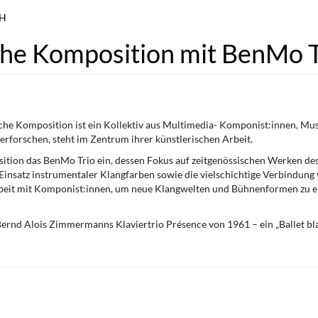
bH
che Komposition mit BenMo 
e Komposition ist ein Kollektiv aus Multimedia- Komponist:innen, Musi
rforschen, steht im Zentrum ihrer künstlerischen Arbeit.
tion das BenMo Trio ein, dessen Fokus auf zeitgenössischen Werken des 2
 Einsatz instrumentaler Klangfarben sowie die vielschichtige Verbindung 
beit mit Komponist:innen, um neue Klangwelten und Bühnenformen zu erf
ernd Alois Zimmermanns Klaviertrio Présence von 1961 – ein „Ballet blan