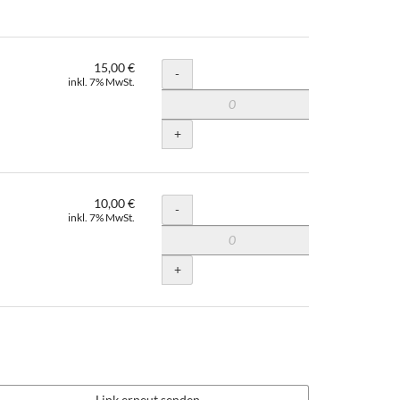
15,00 €
Menge
-
inkl. 7% MwSt.
+
10,00 €
Menge
-
inkl. 7% MwSt.
+
Link erneut senden