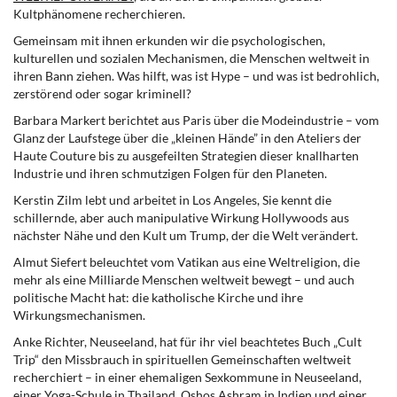
Kultphänomene recherchieren.
Gemeinsam mit ihnen erkunden wir die psychologischen,
kulturellen und sozialen Mechanismen, die Menschen weltweit in
ihren Bann ziehen. Was hilft, was ist Hype – und was ist bedrohlich,
zerstörend oder sogar kriminell?
Barbara Markert berichtet aus Paris über die Modeindustrie – vom
Glanz der Laufstege über die „kleinen Hände” in den Ateliers der
Haute Couture bis zu ausgefeilten Strategien dieser knallharten
Industrie und ihren schmutzigen Folgen für den Planeten.
Kerstin Zilm lebt und arbeitet in Los Angeles, Sie kennt die
schillernde, aber auch manipulative Wirkung Hollywoods aus
nächster Nähe und den Kult um Trump, der die Welt verändert.
Almut Siefert beleuchtet vom Vatikan aus eine Weltreligion, die
mehr als eine Milliarde Menschen weltweit bewegt – und auch
politische Macht hat: die katholische Kirche und ihre
Wirkungsmechanismen.
Anke Richter, Neuseeland, hat für ihr viel beachtetes Buch „Cult
Trip“ den Missbrauch in spirituellen Gemeinschaften weltweit
recherchiert – in einer ehemaligen Sexkommune in Neuseeland,
einer Yoga-Schule in Thailand, Oshos Ashram in Indien und einer