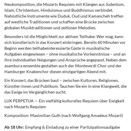
Neukomposition, die Mozarts Requiem mit Klängen aus Judentum,
Islam, Christentum, Hinduismus und Buddhismus verbindet.
Nahöstliche Instrumente wie Duduk, Oud und Kamancheh treffen
auf westliche Traditionen und schaffen eine Brücke zwischen
globalen Musiktraditionen und zeitlosen Melodien.
Besonders ist die Möglichkeit zur aktiven Teilhabe: Wer mag, kann
sich künstlerisch in das Konzert einbringen. Bereits 60 Minuten vor
Beginn werden teilhabeinteressierte Gäste in musikalische
Aufgaben eingewiesen – ohne musikalische Vorkenntnisse – und an
ihre individuellen Neigungen und Ansprüche angepasst. Neben dem
asambura ensemble gestalten auch der Monteverdi Chor und der
Hamburger Knabenchor diesen einzigartigen Abend mit.
Ein Konzert, das Brücken baut – zwischen Kulturen, Religionen,
Künstler:innen und Publikum. Tauchen Sie ein in eine Klangwelt, die
das Ewige im Vergänglichen sucht.
LUX PERPETUA — Ein vielfältig kulturelles Requiem über Ewigkeit
nach Mozarts Requiem
Komposition: Maximilian Guth (nach Wolfgang Amadeus Mozart)
Ab 18 Uhr:
Empfang & Einladung zu einer Partizipationsaufgabe