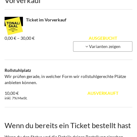
Produkte
Vorverkauf
Ticket im Vorverkauf
von
0,00 € – 30,00 €
AUSGEBUCHT
0,00 €
Varianten zeigen
bis
30,00 €
Rollstuhlplatz
Wir prüfen gerade, in welcher Form wir rollstuhlgerechte Plätze
anbieten können.
10,00 €
AUSVERKAUFT
inkl. 7% MwSt.
Wenn du bereits ein Ticket bestellt hast
Wenn du den Status und die Details deiner Bestellung einsehen