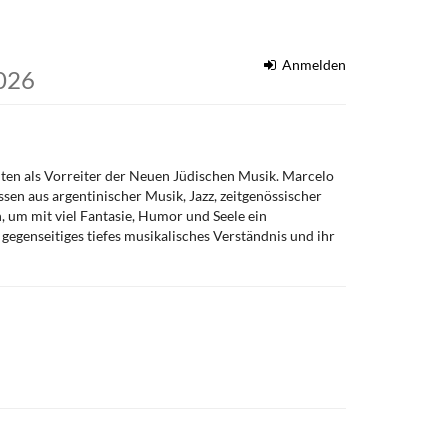
Anmelden
2026
lten als Vorreiter der Neuen Jüdischen Musik. Marcelo
sen aus argentinischer Musik, Jazz, zeitgenössischer
 um mit viel Fantasie, Humor und Seele ein
 gegenseitiges tiefes musikalisches Verständnis und ihr