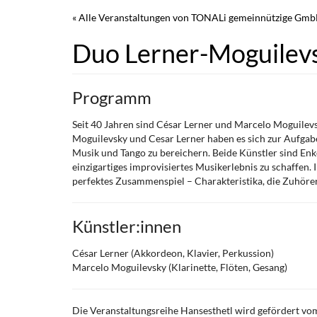
Zum
« Alle Veranstaltungen von TONALi gemeinnützige Gm
Haupt-
Inhalt
Duo Lerner-Moguilevs
springen
Programm
Seit 40 Jahren sind César Lerner und Marcelo Moguilevs
Moguilevsky und Cesar Lerner haben es sich zur Aufgabe
Musik und Tango zu bereichern. Beide Künstler sind Enk
einzigartiges improvisiertes Musikerlebnis zu schaffen. 
perfektes Zusammenspiel – Charakteristika, die Zuhörer
Künstler:innen
César Lerner (Akkordeon, Klavier, Perkussion)
Marcelo Moguilevsky (Klarinette, Flöten, Gesang)
Die Veranstaltungsreihe Hansesthetl wird gefördert vom