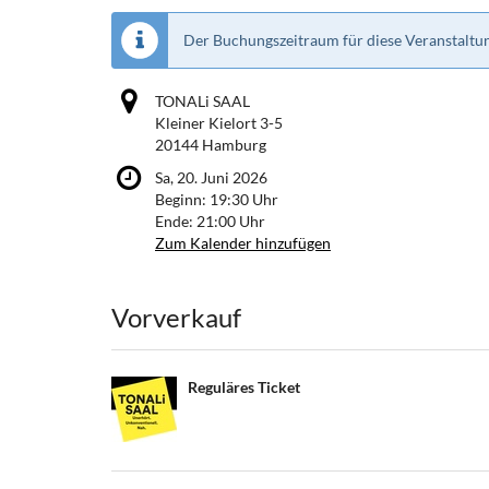
Der Buchungszeitraum für diese Veranstaltun
TONALi SAAL
Kleiner Kielort 3-5
20144 Hamburg
Sa, 20. Juni 2026
Beginn:
19:30
Uhr
Ende:
21:00
Uhr
Zum Kalender hinzufügen
Produkte
Vorverkauf
Reguläres Ticket