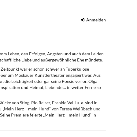
Anmelden
 vom Leben, den Erfolgen, Ängsten und auch dem Leiden
enschaftliche Liebe und außergewöhnliche Ehe mündete.
m Zeitpunkt war er schon schwer an Tuberkulose
pper am Moskauer Künstlertheater engagiert war. Aus
, die Leichtigkeit oder gar seine Poesie verlor. Olga
nspiration und Heimat, Liebende ... in weiter Ferne so
cke von Sting, Rio Reiser, Frankie Valli u. a. sind in
 zu „Mein Herz – mein Hund“ von Teresa Weißbach und
ine Premiere feierte „Mein Herz – mein Hund“ in