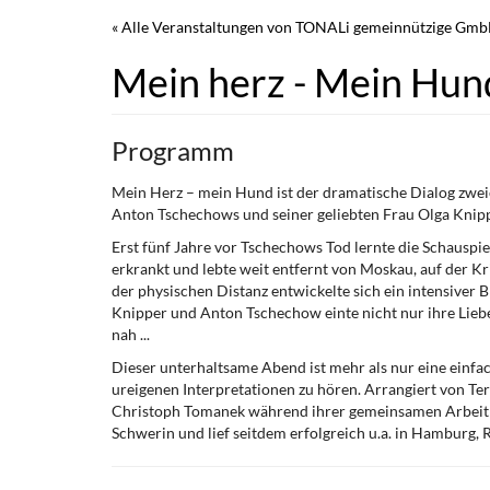
Zum
« Alle Veranstaltungen von TONALi gemeinnützige Gm
Haupt-
Inhalt
Mein herz - Mein Hu
springen
Programm
Mein Herz – mein Hund ist der dramatische Dialog zwei
Anton Tschechows und seiner geliebten Frau Olga Knippe
Erst fünf Jahre vor Tschechows Tod lernte die Schausp
erkrankt und lebte weit entfernt von Moskau, auf der 
der physischen Distanz entwickelte sich ein intensiver B
Knipper und Anton Tschechow einte nicht nur ihre Liebe,
nah ...
Dieser unterhaltsame Abend ist mehr als nur eine einfache
ureigenen Interpretationen zu hören. Arrangiert von 
Christoph Tomanek während ihrer gemeinsamen Arbeit 
Schwerin und lief seitdem erfolgreich u.a. in Hamburg,