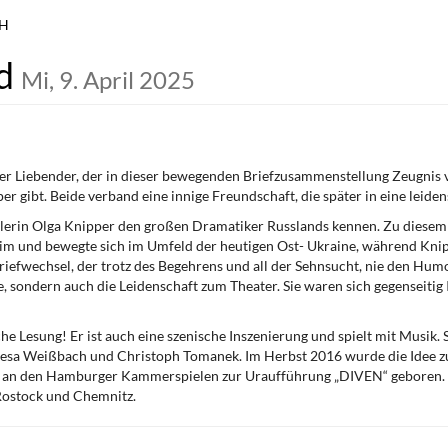
bH
nd
Mi, 9. April 2025
er Liebender, der in dieser bewegenden Briefzusammenstellung Zeugnis
r gibt. Beide verband eine innige Freundschaft, die später in eine leid
ielerin Olga Knipper den großen Dramatiker Russlands kennen. Zu diese
Krim und bewegte sich im Umfeld der heutigen Ost- Ukraine, während Kni
riefwechsel, der trotz des Begehrens und all der Sehnsucht, nie den Humor
 sondern auch die Leidenschaft zum Theater. Sie waren sich gegenseitig I
 Lesung! Er ist auch eine szenische Inszenierung und spielt mit Musik. Stü
Teresa Weißbach und Christoph Tomanek. Im Herbst 2016 wurde die Idee
an den Hamburger Kammerspielen zur Uraufführung „DIVEN“ geboren. Se
 Rostock und Chemnitz.