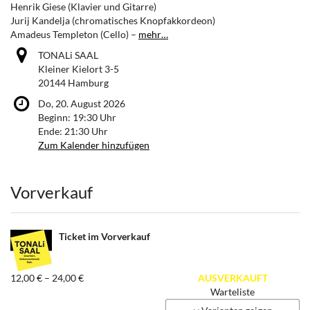
Henrik Giese (Klavier und Gitarre)
Jurij Kandelja (chromatisches Knopfakkordeon)
Amadeus Templeton (Cello) –
mehr…
TONALi SAAL
Kleiner Kielort 3-5
20144 Hamburg
Do, 20. August 2026
Beginn:
19:30
Uhr
Ende:
21:30
Uhr
Zum Kalender hinzufügen
Produkte
Vorverkauf
Ticket im Vorverkauf
von
12,00 € – 24,00 €
AUSVERKAUFT
12,00 €
Warteliste
bis