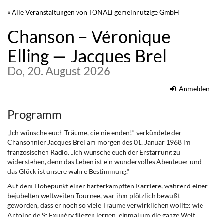
Zum
« Alle Veranstaltungen von TONALi gemeinnützige GmbH
Haupt-
Inhalt
Chanson – Véronique
springen
Elling — Jacques Brel
Do, 20. August 2026
Anmelden
Programm
„Ich wünsche euch Träume, die nie enden!“ verkündete der
Chansonnier Jacques Brel am morgen des 01. Januar 1968 im
französischen Radio. „Ich wünsche euch der Erstarrung zu
widerstehen, denn das Leben ist ein wundervolles Abenteuer und
das Glück ist unsere wahre Bestimmung.“
Auf dem Höhepunkt einer harterkämpften Karriere, während einer
bejubelten weltweiten Tournee, war ihm plötzlich bewußt
geworden, dass er noch so viele Träume verwirklichen wollte: wie
Antoine de St Exupéry fliegen lernen, einmal um die ganze Welt