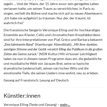
segeln … Und der Mann, der 15 Jahre zuvor sein geregeltes Leben
verlassen hatte, um seinen Traum zu verwirklichen, in Paris zu
singen, verließ die Bühne und mache sich auf zu neuen Abenteuern.
„Ich habe nie aufgehört zu träumen. Nur der, der träumt, ist
wahrlich frei.“
Die französische Sängerin Véronique Elling und ihr hochkarätiges
Ensemble aus Klavier, Cello und chromatischem Knopfakkordeon
sind für ihre Interpretationen von Piaf, Gréco und Barbara bekannt:
„
Eine fulminante Band
“ (Hamburger Abendblatt),
„Mit ihrer dunklen,
samtigen Stimme und der Gestik versetzt Elling das Publikum in die großen
Zeiten des Genres zurück.“
(NDR Kultur) Mit virtuoser Leichtigkeit
laden sie nun in diesem neuen Programm dazu ein, die gedankliche
und musikalische Welt von Jacques Brel, seine so typische
dramatische Leidenschaft, seinen närrischen Witz und die
emotionelle Tiefe, die seinen Liedern inne wohnt, neu zu erleben.
Gesang auf Französisch, Lesung auf Deutsch.
Künstler:innen
Veronique Elling (Texte und Gesang) –
mehr…