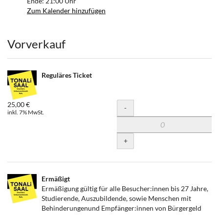
Ende:
21:00
Uhr
Zum Kalender hinzufügen
Produkte
Vorverkauf
Reguläres Ticket
25,00 €
Menge
-
inkl. 7% MwSt.
+
Ermäßigt
Ermäßigung gültig für alle Besucher:innen bis 27 Jahre,
Studierende, Auszubildende, sowie Menschen mit
Behinderungenund Empfänger:innen von Bürgergeld