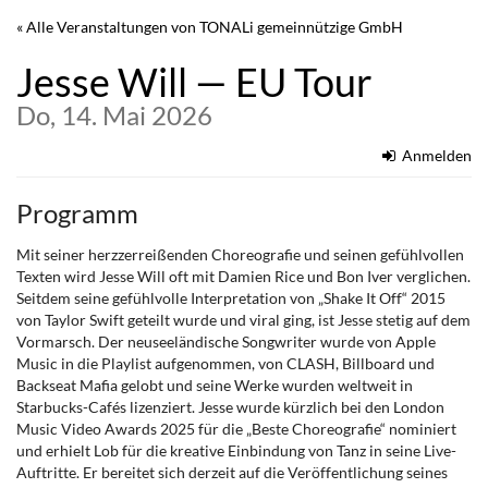
Zum
« Alle Veranstaltungen von TONALi gemeinnützige GmbH
Haupt-
Inhalt
Jesse Will — EU Tour
springen
Do, 14. Mai 2026
Anmelden
Programm
Mit seiner herzzerreißenden Choreografie und seinen gefühlvollen
Texten wird Jesse Will oft mit Damien Rice und Bon Iver verglichen.
Seitdem seine gefühlvolle Interpretation von „Shake It Off“ 2015
von Taylor Swift geteilt wurde und viral ging, ist Jesse stetig auf dem
Vormarsch. Der neuseeländische Songwriter wurde von Apple
Music in die Playlist aufgenommen, von CLASH, Billboard und
Backseat Mafia gelobt und seine Werke wurden weltweit in
Starbucks-Cafés lizenziert. Jesse wurde kürzlich bei den London
Music Video Awards 2025 für die „Beste Choreografie“ nominiert
und erhielt Lob für die kreative Einbindung von Tanz in seine Live-
Auftritte. Er bereitet sich derzeit auf die Veröffentlichung seines