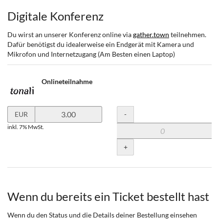
Digitale Konferenz
Du wirst an unserer Konferenz online via
gather.town
teilnehmen.
Dafür benötigst du idealerweise ein Endgerät mit Kamera und
Mikrofon und Internetzugang (Am Besten einen Laptop)
Onlineteilnahme
Preis
Menge
-
EUR
in
inkl. 7% MwSt.
EUR
für
+
Onlineteilnahme
setzen
Wenn du bereits ein Ticket bestellt hast
Wenn du den Status und die Details deiner Bestellung einsehen