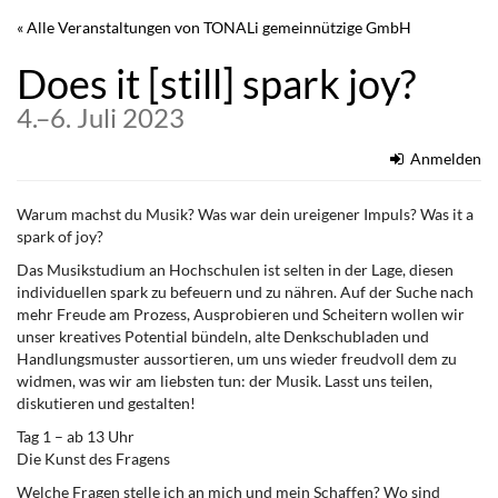
Zum
« Alle Veranstaltungen von TONALi gemeinnützige GmbH
Haupt-
Inhalt
Does it [still] spark joy?
springen
bis
4.
–
6. Juli 2023
Anmelden
Warum machst du Musik? Was war dein ureigener Impuls? Was it a
spark of joy?
Das Musikstudium an Hochschulen ist selten in der Lage, diesen
individuellen spark zu befeuern und zu nähren. Auf der Suche nach
mehr Freude am Prozess, Ausprobieren und Scheitern wollen wir
unser kreatives Potential bündeln, alte Denkschubladen und
Handlungsmuster aussortieren, um uns wieder freudvoll dem zu
widmen, was wir am liebsten tun: der Musik. Lasst uns teilen,
diskutieren und gestalten!
Tag 1 – ab 13 Uhr
Die Kunst des Fragens
Welche Fragen stelle ich an mich und mein Schaffen? Wo sind