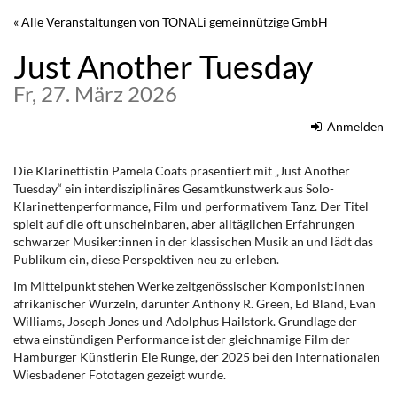
Zum
« Alle Veranstaltungen von TONALi gemeinnützige GmbH
Haupt-
Inhalt
Just Another Tuesday
springen
Fr, 27. März 2026
Anmelden
Die Klarinettistin Pamela Coats präsentiert mit „Just Another
Tuesday“ ein interdisziplinäres Gesamtkunstwerk aus Solo-
Klarinettenperformance, Film und performativem Tanz. Der Titel
spielt auf die oft unscheinbaren, aber alltäglichen Erfahrungen
schwarzer Musiker:innen in der klassischen Musik an und lädt das
Publikum ein, diese Perspektiven neu zu erleben.
Im Mittelpunkt stehen Werke zeitgenössischer Komponist:innen
afrikanischer Wurzeln, darunter Anthony R. Green, Ed Bland, Evan
Williams, Joseph Jones und Adolphus Hailstork. Grundlage der
etwa einstündigen Performance ist der gleichnamige Film der
Hamburger Künstlerin Ele Runge, der 2025 bei den Internationalen
Wiesbadener Fototagen gezeigt wurde.