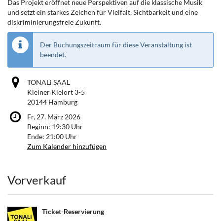
Das Projekt eröffnet neue Perspektiven auf die klassische Musik
und setzt ein starkes Zeichen für Vielfalt, Sichtbarkeit und eine
diskriminierungsfreie Zukunft.
Der Buchungszeitraum für diese Veranstaltung ist
beendet.
TONALi SAAL
Kleiner Kielort 3-5
20144 Hamburg
Fr, 27. März 2026
Beginn:
19:30
Uhr
Ende:
21:00
Uhr
Zum Kalender hinzufügen
Produkte
Vorverkauf
Ticket-Reservierung