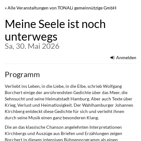
Zum
« Alle Veranstaltungen von TONALi gemeinnützige GmbH
Haupt-
Inhalt
Meine Seele ist noch
springen
unterwegs
Sa, 30. Mai 2026
Anmelden
Programm
Verliebt ins Leben, in die Liebe, in die Elbe, schrieb Wolfgang
Borchert einige der anrührendsten Gedichte über das Meer, die
Sehnsucht und seine Heimatstadt Hamburg. Aber auch Texte über
Krieg, Verlust und Heimatlosigkeit. Der Wahlhamburger Johannes
Kirchberg entdeckt diese Gedichte für sich und verleiht ihnen
durch seine Musik einen ganz besonderen Klang.
Die an das klassische Chanson angelehnten Interpretationen
Kirchbergs und Auszüge aus Briefen und Erzählungen zeigen
Borchert in diesem intensiven Bühnenprogramm als einen