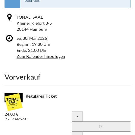
beendet.
TONALi SAAL
Kleiner Kielort 3-5
20144 Hamburg
Sa, 30. Mai 2026
Beginn:
19:30
Uhr
Ende:
21:00
Uhr
Zum Kalender hinzufügen
Produkte
Vorverkauf
Reguläres Ticket
24,00 €
Menge
-
inkl. 7% MwSt.