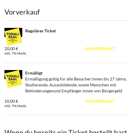
Produkte
Vorverkauf
Reguläres Ticket
20,00 €
AUSVERKAUFT
inkl. 7% MwSt.
Ermäßigt
Ermäßigung gültig für alle Besucher:innen bis 27 Jahre,
Studierende, Auszubildende, sowie Menschen mit
Behinderungenund Empfänger:innen von Bürgergeld
10,00 €
AUSVERKAUFT
inkl. 7% MwSt.
Wenn du bereits ein Ticket bestellt hast