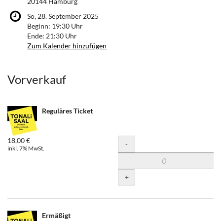
20144 Hamburg
So, 28. September 2025
Beginn:
19:30
Uhr
Ende:
21:30
Uhr
Zum Kalender hinzufügen
Produkte
Vorverkauf
Reguläres Ticket
18,00 €
Menge
-
inkl. 7% MwSt.
+
Ermäßigt