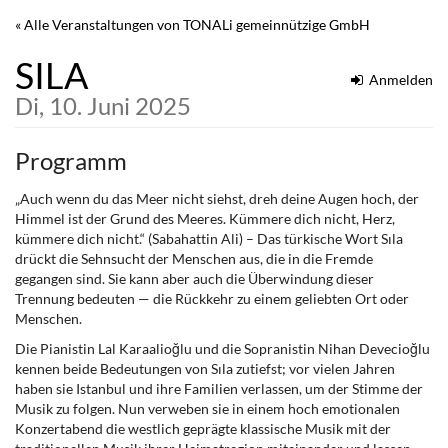
Zum
« Alle Veranstaltungen von TONALi gemeinnützige GmbH
Haupt-
Inhalt
SILA
springen
Anmelden
Di, 10. Juni 2025
Programm
„Auch wenn du das Meer nicht siehst, dreh deine Augen hoch, der
Himmel ist der Grund des Meeres. Kümmere dich nicht, Herz,
kümmere dich nicht.“ (Sabahattin Ali) – Das türkische Wort Sıla
drückt die Sehnsucht der Menschen aus, die in die Fremde
gegangen sind. Sie kann aber auch die Überwindung dieser
Trennung bedeuten — die Rückkehr zu einem geliebten Ort oder
Menschen.
Die Pianistin Lal Karaalioğlu und die Sopranistin Nihan Devecioğlu
kennen beide Bedeutungen von Sıla zutiefst; vor vielen Jahren
haben sie Istanbul und ihre Familien verlassen, um der Stimme der
Musik zu folgen. Nun verweben sie in einem hoch emotionalen
Konzertabend die westlich geprägte klassische Musik mit der