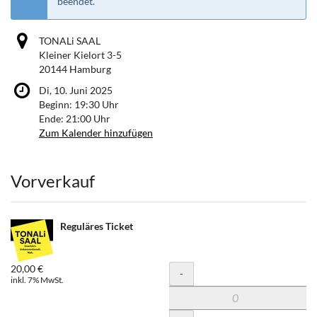
beendet.
TONALi SAAL
Kleiner Kielort 3-5
20144 Hamburg
Di, 10. Juni 2025
Beginn:
19:30
Uhr
Ende:
21:00
Uhr
Zum Kalender hinzufügen
Produkte
Vorverkauf
Reguläres Ticket
20,00 €
Menge
-
inkl. 7% MwSt.