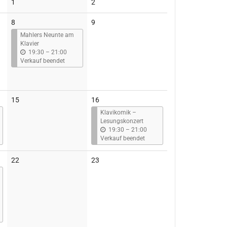
Keine
Keine
1
2
Veranstaltungen
Veranstaltungen
Keine
8
9
Veranstaltungen
Mahlers Neunte am
Klavier
b
19:30
–
21:00
i
Verkauf beendet
s
Keine
15
16
Veranstaltungen
Klavikomik –
Lesungskonzert
b
19:30
–
21:00
i
Verkauf beendet
s
Keine
Keine
22
23
Veranstaltungen
Veranstaltungen