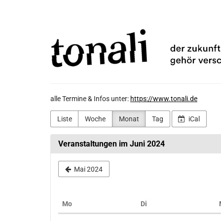
Zum
TONALi
Haupt-
Inhalt
gemeinnützige
springen
GmbH
alle Termine & Infos unter:
https://www.tonali.de
Liste
Woche
Monat
Tag
iCal
Veranstaltungen im Juni 2024
Mai 2024
Montag
Dienstag
Mo
Di
Kalender