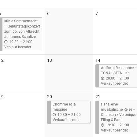
Keine
Keine
5
6
7
Veranstaltungen
Veranstaltungen
kühle Sommernacht
– Geburtstagskonzert
zum 65. von Albrecht
Johannes Schultze
b
19:30
–
21:00
i
Verkauf beendet
s
Keine
Keine
12
13
14
Veranstaltungen
Veranstaltungen
Artificial Resonance –
TONALiSTEN Lab
b
20:00
–
21:00
i
Verkauf beendet
s
Keine
19
20
21
Veranstaltungen
L‘homme et la
Paris, eine
musique
musikalische Reise –
b
19:30
–
21:00
Chanson / Veronique
i
Verkauf beendet
Elling & Band
s
b
19:30
–
21:00
i
Verkauf beendet
s